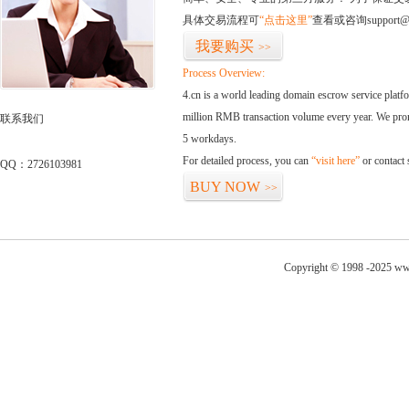
具体交易流程可
“点击这里”
查看或咨询support@
我要购买
>>
Process Overview:
4.cn is a world leading domain escrow service plat
million RMB transaction volume every year. We promi
联系我们
5 workdays.
For detailed process, you can
“visit here”
or contact
QQ：2726103981
BUY NOW
>>
Copyright © 1998 -2025 www