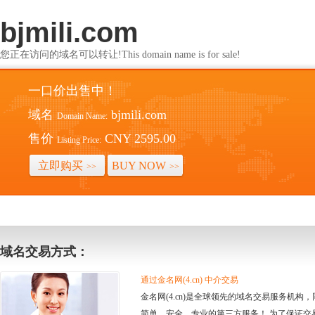
bjmili.com
您正在访问的域名可以转让!This domain name is for sale!
一口价出售中！
域名
bjmili.com
Domain Name:
售价
CNY 2595.00
Listing Price:
立即购买
BUY NOW
>>
>>
域名交易方式：
通过金名网(4.cn) 中介交易
金名网(4.cn)是全球领先的域名交易服务机
简单、安全、专业的第三方服务！ 为了保证交